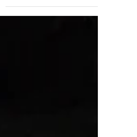
Music Fest”, evento inserito nel Cartellone Eventi
“Piazze d’Estate 2026”, organizzato e promosso
dall’Amministrazione Comunale, Direzione Artistica
e Coordinamento a cura di “Casa Musicale Luisi”,
in collaborazione con: Associazione Culturale
“Sartoria Degli Artisti” ETS, Associazione Culturale
“Nino Rota” Aps, Associazione Banda “