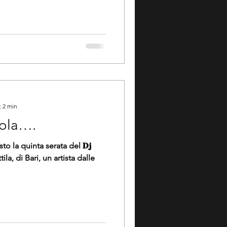
: 2 min
𝐭 vola….
o la quinta serata del 𝐃𝐣
 Attila, di Bari, un artista dalle