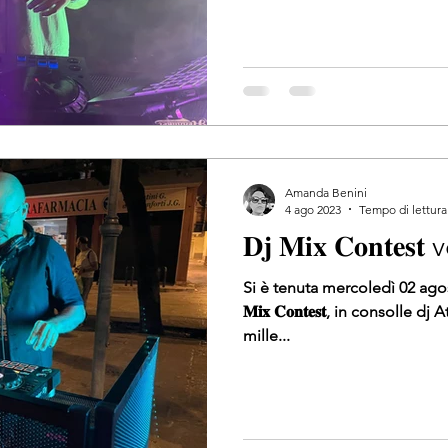
Amanda Benini
4 ago 2023
Tempo di lettura
𝐃𝐣 𝐌𝐢𝐱 𝐂𝐨𝐧𝐭𝐞𝐬
Si è tenuta mercoledì 02 agost
𝐌𝐢𝐱 𝐂𝐨𝐧𝐭𝐞𝐬𝐭, in consolle dj
mille...