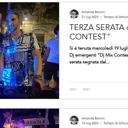
Amanda Benini
21 lug 2023
Tempo di lettura
TERZA SERATA 
CONTEST"
Si è tenuta mercoledì 19 lugli
Dj emergenti "Dj Mix Contest
serata segnata dal...
Amanda Benini
14 lug 2023
Tempo di lettura