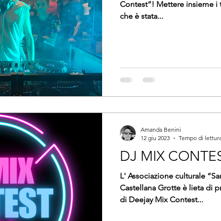
Contest”! Mettere insieme i t
che è stata...
Amanda Benini
12 giu 2023
Tempo di lettura
DJ MIX CONTES
L' Associazione culturale “Sar
Castellana Grotte è lieta di 
di Deejay Mix Contest...