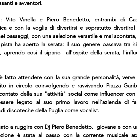
santi e avventori.
: Vito Vinella e Piero Benedetto, entrambi di Cast
a e con la voglia di divertirsi e sopratutto divertire! 
ei passaggi, con una selezione versatile e mai scontata,
pista ha aperto la serata: il suo genere passava tra hi
i, aprendo cosi il sipario  all'ospite della serata, l'influ
 fatto attendere con la sua grande personalità, verve 
to in circolo coinvolgendo e ravvivando Piazza Garibal
ontato della sua "attività" social come influencer con pi
essere legato al suo primo lavoro nell'azienda di fam
di discoteche della Puglia come vocalist.
ato a ruggire con Dj Piero Benedetto,  giovane e con una 
ezione è stata al passo con la corrente musicale app