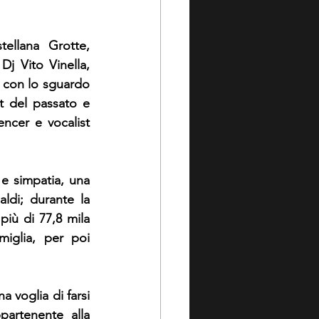
ellana Grotte, 
Dj Vito Vinella, 
 con lo sguardo 
t del passato e 
encer e vocalist 
e simpatia, una 
di; durante la 
ù di 77,8 mila  
iglia, per poi 
voglia di farsi 
artenente alla 