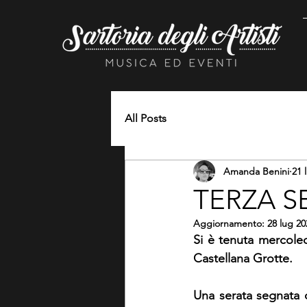
All Posts
Amanda Benini
21 
TERZA S
Aggiornamento:
28 lug 20
Si è tenuta mercoled
Castellana Grotte.
Una serata segnata d