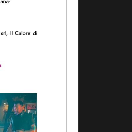
lana-
l, Il Calore di 
a