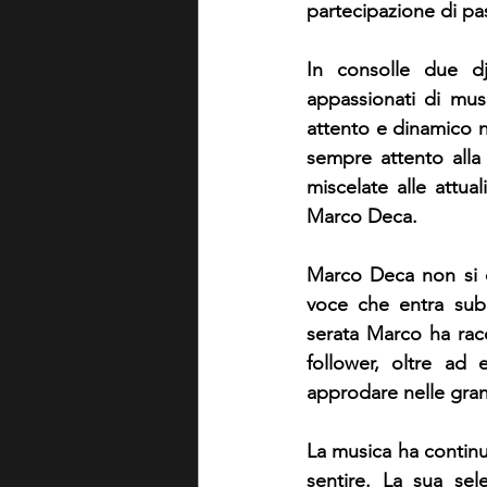
partecipazione di pas
In consolle due dj
appassionati di music
attento e dinamico n
sempre attento alla 
miscelate alle attual
Marco Deca. 
Marco Deca non si è
voce che entra subi
serata Marco ha racc
follower, oltre ad 
approdare nelle gran
La musica ha continu
sentire. La sua sel