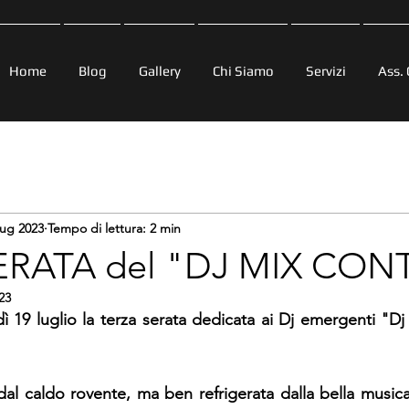
Home
Blog
Gallery
Chi Siamo
Servizi
Ass. 
lug 2023
Tempo di lettura: 2 min
ERATA del "DJ MIX CON
23
ì 19 luglio la terza serata dedicata ai Dj emergenti "Dj
al caldo rovente, ma ben refrigerata dalla bella musica