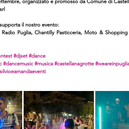
 settembre, organizzato e promosso da Comune di Castel
srl
supporta il nostro evento:
 Radio Puglia, Chantilly Pasticceria, Moto & Shopping sr
ntest
#djset
#dance
c
#dancemusic
#musica
#castellanagrotte
#weareinpugli
silvioeamandaeventi