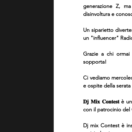
generazione Z, ma
disinvoltura e conos
Un siparietto diverte
un "influencer" Radi
Grazie a chi ormai 
sopporta!
Ci vediamo mercoledi
e ospite della serata
𝐃𝐣 𝐌𝐢𝐱 𝐂𝐨𝐧𝐭𝐞
con il patrocinio de
Dj mix Contest è inser