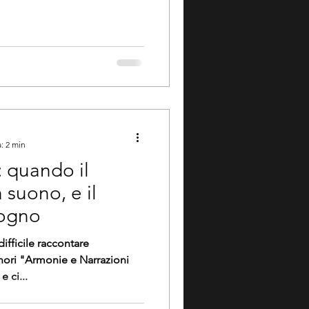
: 2 min
: quando il
 suono, e il
sogno
fficile raccontare
razioni
e ci...