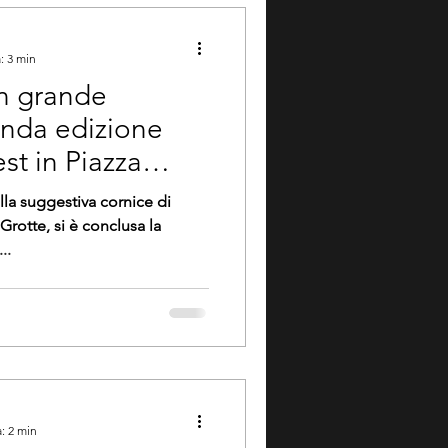
: 3 min
on grande
onda edizione
st in Piazza
ellana Grotte
lla suggestiva cornice di
Grotte, si è conclusa la
..
: 2 min