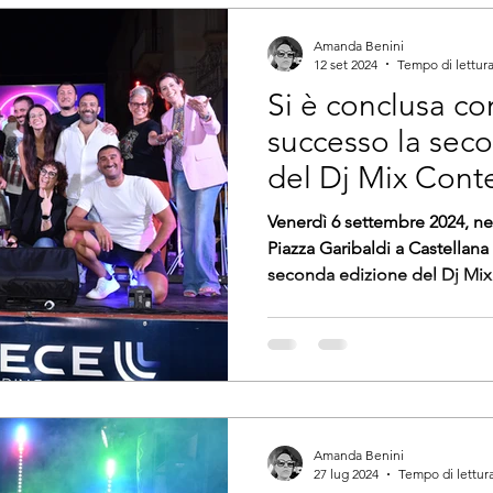
Amanda Benini
12 set 2024
Tempo di lettura
Si è conclusa c
successo la sec
del Dj Mix Conte
Garibaldi a Cast
Venerdì 6 settembre 2024, ne
Piazza Garibaldi a Castellana 
seconda edizione del Dj Mix.
Amanda Benini
27 lug 2024
Tempo di lettura