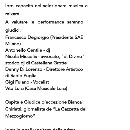
loro capacità nel selezionare musica e 
mixare.
A valutare le performance saranno i 
giudici:
Francesco Degiorgio
 (Presidente SAE 
Milano)
Antonello Gentile
 - dj
Nicola Miccolis
 - avvocato, “dj Divino” 
storico dj di Castellana Grotte
Denny Di Lorenzo
 - Direttore Artistico 
di Radio Puglia
Gigi Fuiano 
- Vocalist
Vito Luisi
 (Casa Musicale Luisi)
Ospite e Giudice d’eccezione 
Bianca 
Chiriatti
, giornalista de “La Gazzetta del 
Mezzogiorno”
In palio per il vincitore della prima 