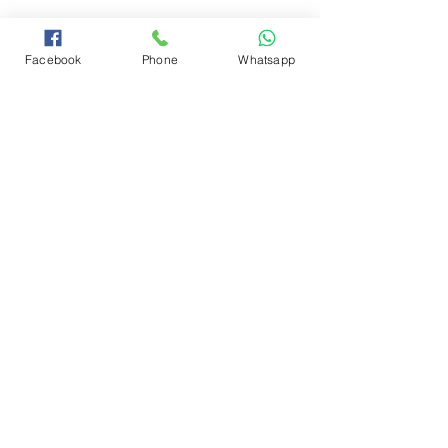
Facebook
Phone
Whatsapp
#DJMixContest
#PiazzeDEstate
#CastellanaGrotte
#Musica
#GiovaniTalenti
#Cultura
#EventiEstivi
#sartoria
#artigiani
#sartoriadegliartisti
#lovecesrl
#bccdicastellanagrotte
#casamusicaleluisi
#cafedelaplaza
#motoeshopping
#caloredicasa
#duplikey