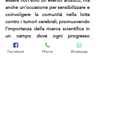
essere non solo un evento artistico, ma 
anche un'occasione per sensibilizzare e 
coinvolgere la comunità nella lotta 
contro i tumori cerebrali, promuovendo 
l'importanza della ricerca scientifica in 
un campo dove ogni progresso 
rappresenta una speranza per il futuro.
Facebook
Phone
Whatsapp
Per informazioni:  +39 3348807542  
Mostra tutti
Post recenti